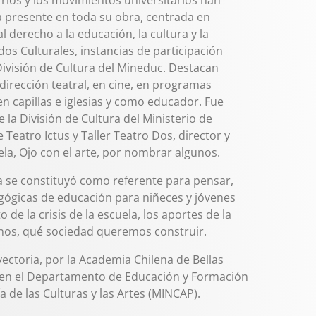
barrios y los movimientos universitarios han
ta presente en toda su obra, centrada en
 derecho a la educación, la cultura y la
dos Culturales, instancias de participación
División de Cultura del Mineduc. Destacan
dirección teatral, en cine, en programas
n capillas e iglesias y como educador. Fue
e la División de Cultura del Ministerio de
Teatro Ictus y Taller Teatro Dos, director y
la, Ojo con el arte, por nombrar algunos.
ca se constituyó como referente para pensar,
ógicas de educación para niñeces y jóvenes
 de la crisis de la escuela, los aportes de la
rnos, qué sociedad queremos construir.
ectoria, por la Academia Chilena de Bellas
en el Departamento de Educación y Formación
a de las Culturas y las Artes (MINCAP).