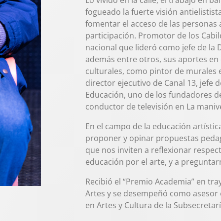
Lo vivido en la calle, el trabajo en 
fogueado la fuerte visión antielistis
fomentar el acceso de las personas al
participación. Promotor de los Cabil
nacional que lideró como jefe de la 
además entre otros, sus aportes en 
culturales, como pintor de murales e
director ejecutivo de Canal 13, jefe d
Educación, uno de los fundadores de 
conductor de televisión en La manive
En el campo de la educación artísti
proponer y opinar propuestas pedag
que nos inviten a reflexionar respecto
educación por el arte, y a pregunta
Recibió el “Premio Academia” en tray
Artes y se desempeñó como asesor 
en Artes y Cultura de la Subsecretarí