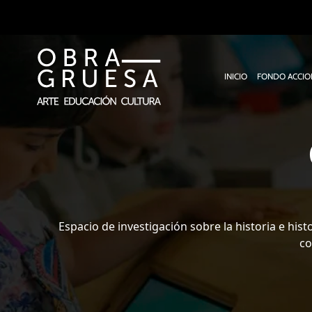
Ir
al
contenido
INICIO
FONDO ACCIO
Espacio de investigación sobre la historia e his
co