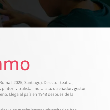
lamo
 Roma f.2025, Santiago). Director teatral,
intor, vitralista, muralista, diseñador, gestor
ileno. Llega al país en 1948 después de la