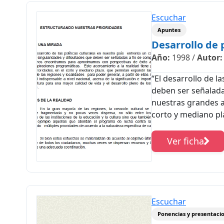
Escuchar
Apuntes
Desarrollo de 
Año:
1998
/
Autor:
“El desarrollo de l
deben ser señalada
nuestras grandes as
corto y mediano pla
Ver ficha
Escuchar
Ponencias y presentaci