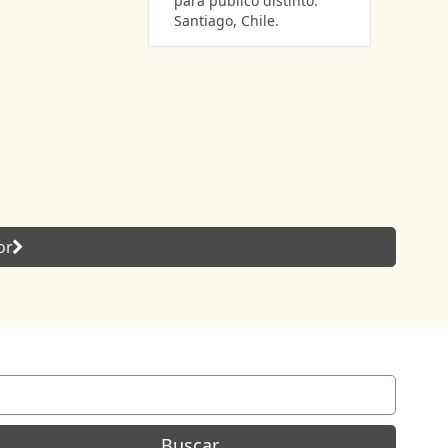
para publico distinto.
Santiago, Chile.
or