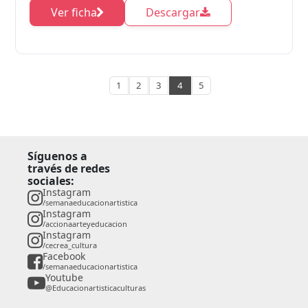
Ver ficha
Descargar
1
2
3
4
5
Síguenos a
través de redes
sociales:
Instagram
/semanaeducacionartistica
Instagram
/accionaarteyeducacion
Instagram
/cecrea_cultura
Facebook
/semanaeducacionartistica
Youtube
@Educacionartisticaculturas