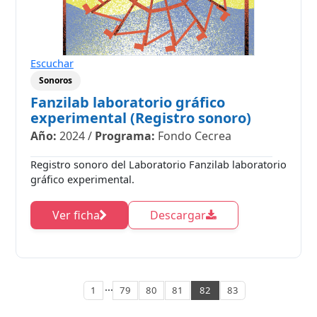
Escuchar
Sonoros
Fanzilab laboratorio gráfico
experimental (Registro sonoro)
Año:
2024
/
Programa:
Fondo Cecrea
Registro sonoro del Laboratorio Fanzilab laboratorio
gráfico experimental.
Ver ficha
Descargar
...
1
79
80
81
82
83