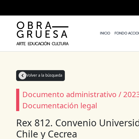
Ir
al
contenido
INICIO
FONDO ACCIO
Volver a la búsqueda
Documento administrativo / 2023
Documentación legal
Rex 812. Convenio Universid
Chile y Cecrea