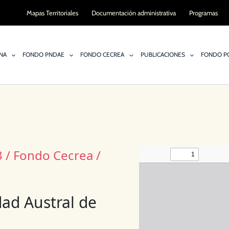
Mapas Territoriales
Documentación administrativa
Programas
NA
FONDO PNDAE
FONDO CECREA
PUBLICACIONES
FONDO PO
 / Fondo Cecrea /
ad Austral de