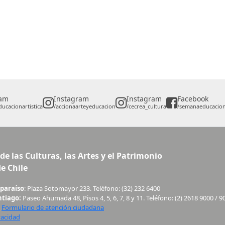
ram
Instagram
Instagram
Facebook
ucacionartistica
/accionaarteyeducacion
/cecrea_cultura
/semanaeducaciona
de las Culturas, las Artes y el Patrimonio
e Chile
lparaíso
: Plaza Sotomayor 233. Teléfono: (32) 232 6400
ntiago:
Paseo Ahumada 48, Pisos 4, 5, 6, 7, 8 y 11. Teléfono: (2) 2618 9000 / 9
:
Formulario de atención ciudadana
vacidad