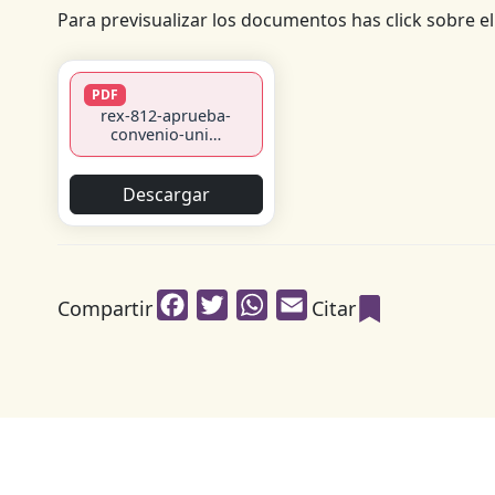
Para previsualizar los documentos has click sobre el 
PDF
rex-812-aprueba-
convenio-uni…
Descargar
Facebook
Twitter
WhatsApp
Email
Compartir
Citar