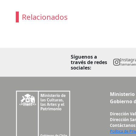
Relacionados
Síguenos a
Instag
través de redes
/semanaed
sociales:
Ministerio 
Gobierno d
Dirección Va
Dirección Sa
Contáctanos
Política de Pri