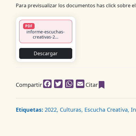
Para previsualizar los documentos has click sobre el 
PDF
informe-escuchas-
creativas-2…
Descargar
Facebook
Twitter
WhatsApp
Email
Compartir
Citar
Etiquetas:
2022, Culturas, Escucha Creativa, In