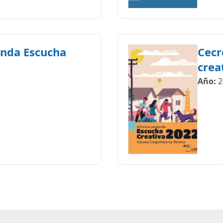
unda Escucha
Cecr
crea
Año:
2