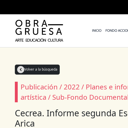
Ir
al
contenido
INICIO
FONDO ACCIO
Volver a la búsqueda
Publicación / 2022 / Planes e in
artística / Sub-Fondo Documenta
Cecrea. Informe segunda Es
Arica