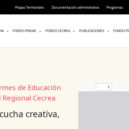
Mapas Territoriales
Documentación administrativa
Programas
NA
FONDO PNDAE
FONDO CECREA
PUBLICACIONES
FONDO PO
formes de Educación
l Regional Cecrea
cucha creativa,