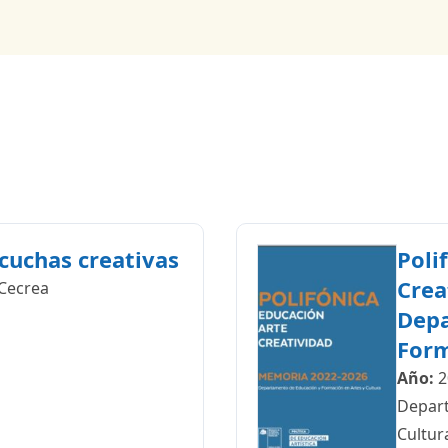
cuchas creativas
Poli
Crea
Cecrea
Depa
Form
Año:
2
Depart
Cultur