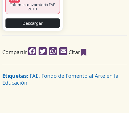
Informe convocatoria FAE
2013
Descargar
Facebook
Twitter
WhatsApp
Email
Compartir
Citar
Etiquetas:
FAE, Fondo de Fomento al Arte en la
Educación