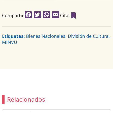
Facebook
Twitter
WhatsApp
Email
Compartir
Citar
Etiquetas:
Bienes Nacionales, División de Cultura,
MINVU
Relacionados