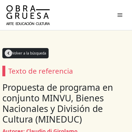
Ir
al
contenido
Volver a la búsqueda
Texto de referencia
Propuesta de programa en
conjunto MINVU, Bienes
Nacionales y División de
Cultura (MINEDUC)
Autores:
Claudio di Girolamo