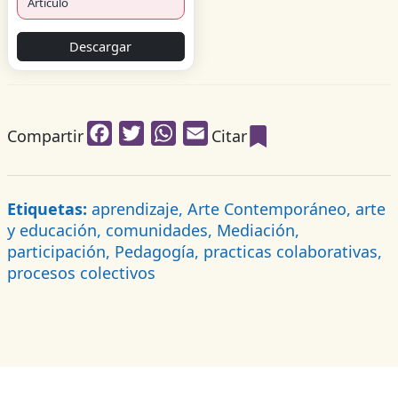
Artículo
Descargar
Facebook
Twitter
WhatsApp
Email
Compartir
Citar
Etiquetas:
aprendizaje, Arte Contemporáneo, arte
y educación, comunidades, Mediación,
participación, Pedagogía, practicas colaborativas,
procesos colectivos