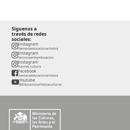
Síguenos a
través de redes
sociales:
Instagram
/semanaeducacionartistica
Instagram
/accionaarteyeducacion
Instagram
/cecrea_cultura
Facebook
/semanaeducacionartistica
Youtube
@Educacionartisticaculturas