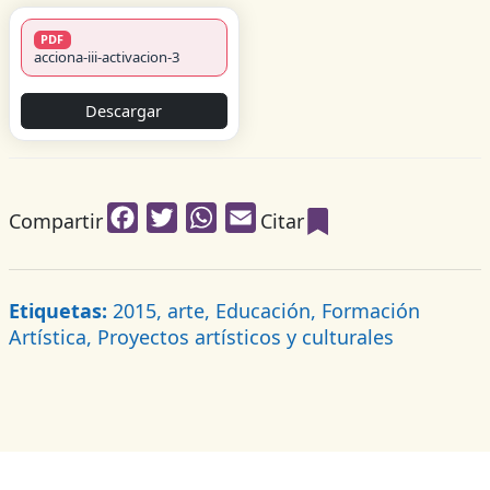
PDF
acciona-iii-activacion-3
Descargar
Facebook
Twitter
WhatsApp
Email
Compartir
Citar
Etiquetas:
2015, arte, Educación, Formación
Artística, Proyectos artísticos y culturales