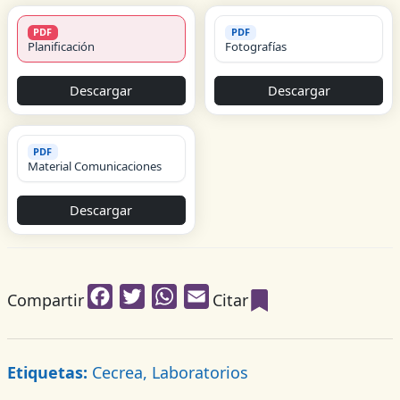
PDF
PDF
Planificación
Fotografías
Descargar
Descargar
PDF
Material Comunicaciones
Descargar
Facebook
Twitter
WhatsApp
Email
Compartir
Citar
Etiquetas:
Cecrea, Laboratorios