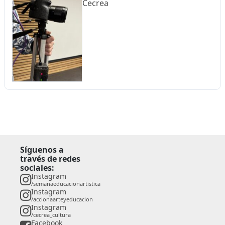
Cecrea
Síguenos a
través de redes
sociales:
Instagram
/semanaeducacionartistica
Instagram
/accionaarteyeducacion
Instagram
/cecrea_cultura
Facebook