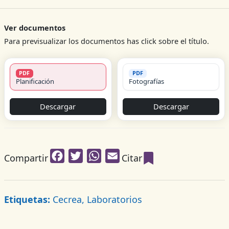
Ver documentos
Para previsualizar los documentos has click sobre el título.
PDF
PDF
Planificación
Fotografías
Descargar
Descargar
Facebook
Twitter
WhatsApp
Email
Compartir
Citar
Etiquetas:
Cecrea, Laboratorios