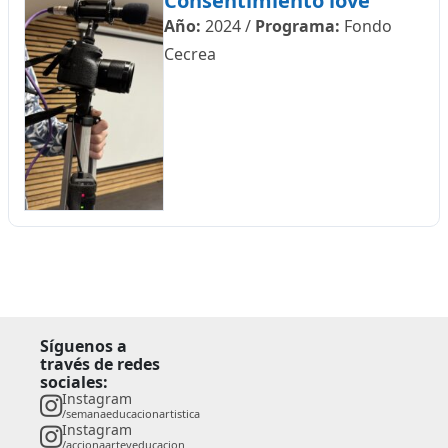
Consentimiento love
Año:
2024
/
Programa:
Fondo
Cecrea
Síguenos a
través de redes
sociales:
Instagram
/semanaeducacionartistica
Instagram
/accionaarteyeducacion