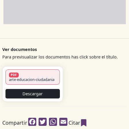
Ver documentos
Para previsualizar los documentos has click sobre el título.
PDF
arte-educacion-ciudadania
Descargar
Facebook
Twitter
WhatsApp
Email
Compartir
Citar