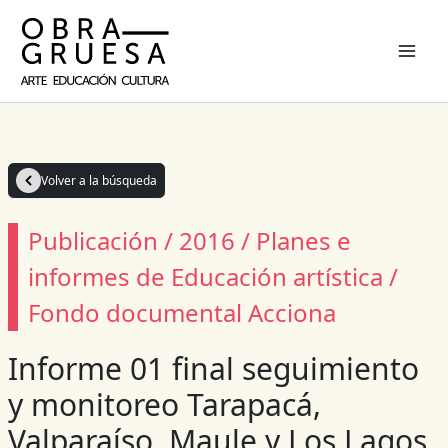
Ir
al
contenido
Volver a la búsqueda
Publicación / 2016 / Planes e
informes de Educación artística /
Fondo documental Acciona
Informe 01 final seguimiento
y monitoreo Tarapacá,
Valparaíso, Maule y Los Lagos,