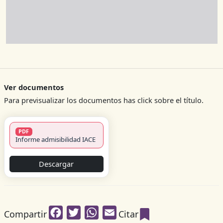
Ver documentos
Para previsualizar los documentos has click sobre el título.
PDF
Informe admisibilidad IACE
Descargar
Facebook
Twitter
WhatsApp
Email
Compartir
Citar