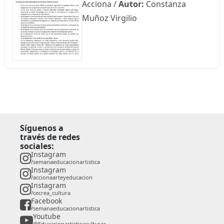
Acciona
/
Autor:
Constanza
Muñoz Virgilio
Síguenos a
través de redes
sociales:
Instagram
/semanaeducacionartistica
Instagram
/accionaarteyeducacion
Instagram
/cecrea_cultura
Facebook
/semanaeducacionartistica
Youtube
@Educacionartisticaculturas