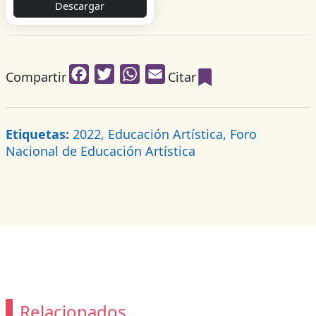
Descargar
Facebook
Twitter
WhatsApp
Email
Compartir
Citar
Etiquetas:
2022, Educación Artística, Foro
Nacional de Educación Artística
Relacionados