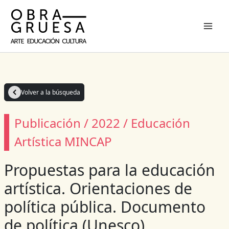
Ir
al
contenido
Volver a la búsqueda
Publicación / 2022 / Educación
Artística MINCAP
Propuestas para la educación
artística. Orientaciones de
política pública. Documento
de política (Unesco)