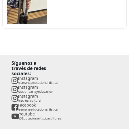
Síguenos a
través de redes
sociales:
Instagram
/semanaeducacionartistica
Instagram
/accionaarteyeducacion
Instagram
/cecrea_cultura
Facebook
/semanaeducacionartistica
Youtube
@Educacionartisticaculturas