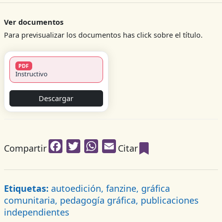
Ver documentos
Para previsualizar los documentos has click sobre el título.
PDF
Instructivo
Descargar
Facebook
Twitter
WhatsApp
Email
Compartir
Citar
Etiquetas:
autoedición, fanzine, gráfica
comunitaria, pedagogía gráfica, publicaciones
independientes