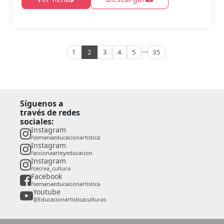
...
1
2
3
4
5
35
Síguenos a
través de redes
sociales:
Instagram
/semanaeducacionartistica
Instagram
/accionaarteyeducacion
Instagram
/cecrea_cultura
Facebook
/semanaeducacionartistica
Youtube
@Educacionartisticaculturas