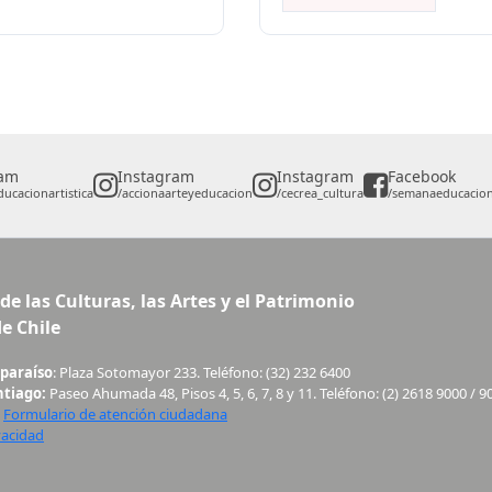
ram
Instagram
Instagram
Facebook
ucacionartistica
/accionaarteyeducacion
/cecrea_cultura
/semanaeducaciona
de las Culturas, las Artes y el Patrimonio
e Chile
lparaíso
: Plaza Sotomayor 233. Teléfono: (32) 232 6400
ntiago:
Paseo Ahumada 48, Pisos 4, 5, 6, 7, 8 y 11. Teléfono: (2) 2618 9000 / 9
:
Formulario de atención ciudadana
vacidad