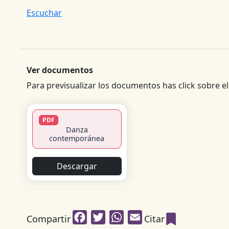
Escuchar
Ver documentos
Para previsualizar los documentos has click sobre el 
PDF
Danza
contemporánea
Descargar
Facebook
Twitter
WhatsApp
Email
Compartir
Citar