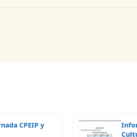
rnada CPEIP y
Info
Cult