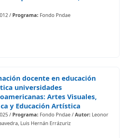
2
012
/
Programa:
Fondo Pndae
ación docente en educación
stica universidades
noamericanas: Artes Visuales,
ca y Educación Artística
025
/
Programa:
Fondo Pndae
/
Autor:
Leonor
aavedra, Luis Hernán Errázuriz