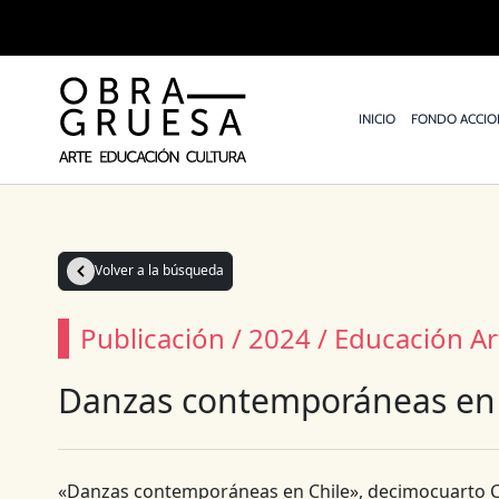
Ir
al
contenido
INICIO
FONDO ACCIO
Volver a la búsqueda
Publicación / 2024 / Educación A
Danzas contemporáneas en 
«Danzas contemporáneas en Chile», decimocuarto 