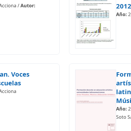
201
Acciona
/
Autor:
Año:
2
an. Voces
Form
scuelas
artí
lati
Acciona
Músi
Año:
2
Soto S