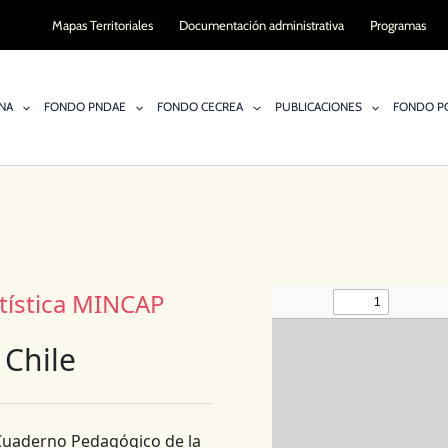
Mapas Territoriales
Documentación administrativa
Programas
NA
FONDO PNDAE
FONDO CECREA
PUBLICACIONES
FONDO PO
rtística MINCAP
Chile
Cuaderno Pedagógico de la